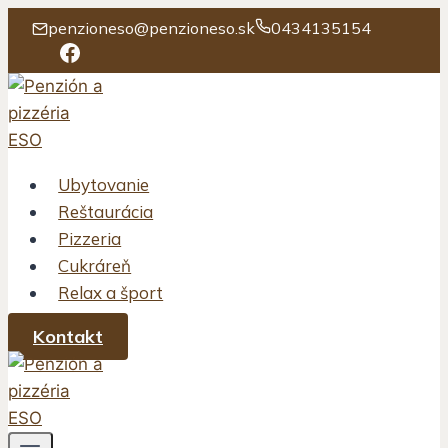
penzioneso@penzioneso.sk
0434135154
Facebook
Skip
to
content
Ubytovanie
Reštaurácia
Pizzeria
Cukráreň
Relax a šport
Kontakt