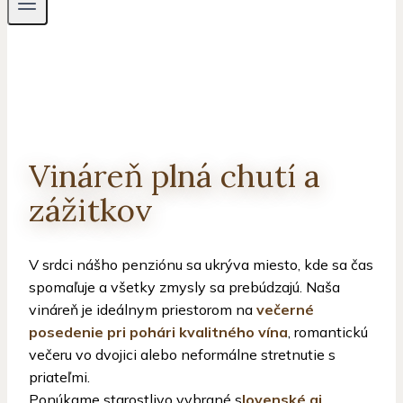
Vináreň plná chutí a
zážitkov
V srdci nášho penziónu sa ukrýva miesto, kde sa čas
spomaľuje a všetky zmysly sa prebúdzajú. Naša
vináreň je ideálnym priestorom na
večerné
posedenie pri pohári kvalitného vína
, romantickú
večeru vo dvojici alebo neformálne stretnutie s
priateľmi.
Ponúkame starostlivo vybrané s
lovenské aj